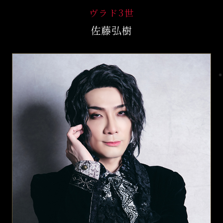
ヴラド3世
佐藤弘樹