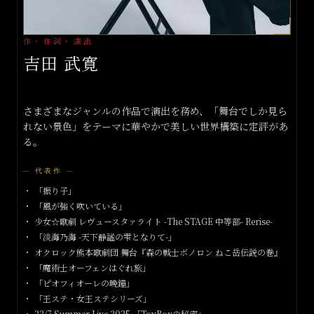
作・作詞・演出
吉田 武寛
さまざまなジャンルの作品で演出を務め、「舞台でしか見ら
れない景色」をテーマに華やかで美しい世界構築に定評があ
る。
—
代表作
—
「振り子」
「風が強く吹いている」
少女☆歌劇 レヴュースタァライト -The STAGE 中等部- Rerise-
「淡海乃海 -天下静謐の雫となりて-」
オクロック熊本歌劇団 舞台『森の戦士ボノロン ねこ岳伝説の巻』
「魔術士オーフェンはぐれ旅」
「ピオフィオーレの晩鐘」
「王ステ・女王ステシリーズ」
22/7 Summer Live 2025 「ToyBoxの秘密」