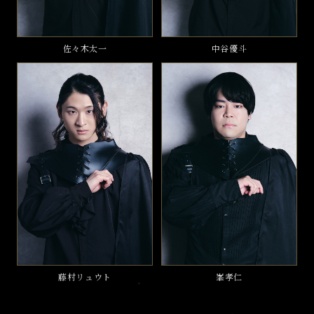
佐々木太一
中谷優斗
藤村リュウト
峯孝仁