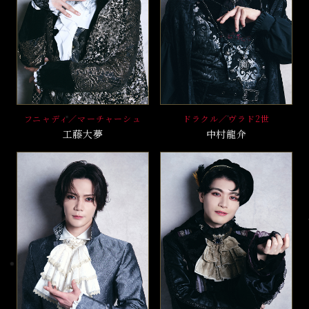
フニャディ／マーチャーシュ
ドラクル／ヴラド2世
工藤大夢
中村龍介