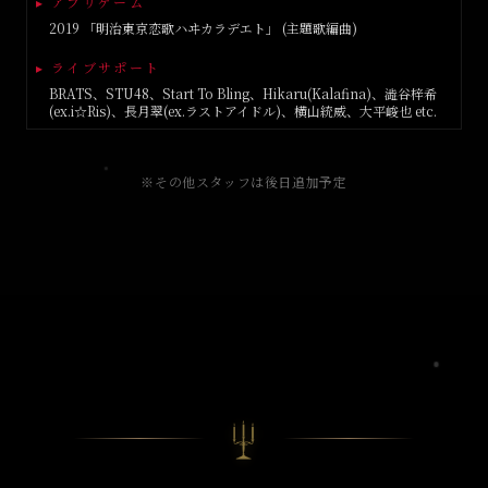
▸
アプリゲーム
2019 「明治東京恋歌ハヰカラデエト」 (主題歌編曲)
▸
ライブサポート
BRATS、STU48、Start To Bling、Hikaru(Kalafina)、澁谷梓希
(ex.i☆Ris)、長月翠(ex.ラストアイドル)、横山統威、大平峻也 etc.
※その他スタッフは後日追加予定