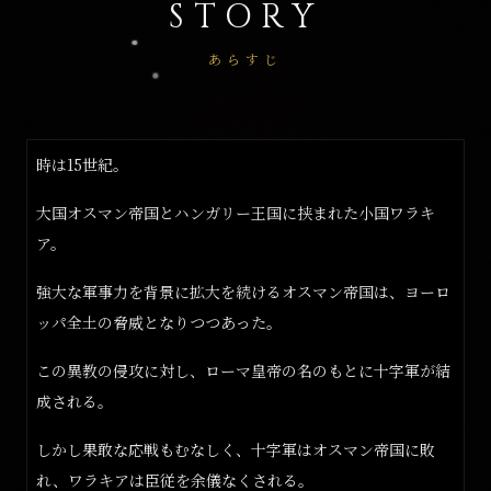
STORY
あらすじ
時は15世紀。
大国オスマン帝国とハンガリー王国に挟まれた小国ワラキ
ア。
強大な軍事力を背景に拡大を続けるオスマン帝国は、ヨーロ
ッパ全土の脅威となりつつあった。
この異教の侵攻に対し、ローマ皇帝の名のもとに十字軍が結
成される。
しかし果敢な応戦もむなしく、十字軍はオスマン帝国に敗
れ、ワラキアは臣従を余儀なくされる。