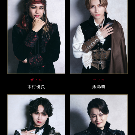
ザヒル
サリフ
木村優良
飯島颯