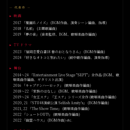
—
代表作
—
▸
映画
2017 「覆面系ノイズ」 (BGM作曲、演奏シーン編曲、指導)
2018 「名前」 (主題歌編曲)
2019 「夢の音」 (音楽監修、BGM、歌唱楽曲作編曲)
▸
TVドラマ
2023 「福岡恋愛白書18 春のおとなりさん」 (BGM作編曲)
2024 「好きなオトコと別れたい」 (劇中歌作編曲、演奏指導)
▸
舞台
2014〜24 「Entertainment Live Stage "SEPT"」全作品 (BGM、歌
唱楽曲作編曲、ギタリスト出演)
2016 「キャプテンハーロック」 (歌唱楽曲作編曲)
2018〜22 「家族のはなし」 (BGM、歌唱楽曲作編曲)
2019〜24 「女王ステ」「王ステ」シリーズ全作 (歌唱楽曲作編曲)
2020, 21 「STU48演劇公演 Selfish Amity's」 (BGM作編曲)
2021, 22 「The Show Time」 (歌唱楽曲作編曲)
2022 「シュートOUT!」 (歌唱楽曲作編曲)
2022 「幽霊ハウス」 (BGM作曲) etc.