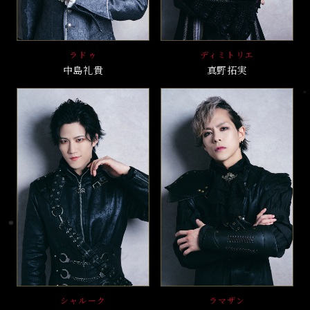
ラドゥ
ディミトリエ
中島礼貴
真野拓実
シャルーク
ラマザン