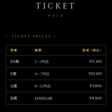
TICKET
チケット
— TICKET PRICES —
席種
範囲
価格 (税込)
SS席
¥11,300
1〜3列目
S席
¥10,500
4〜7列目
A席
¥9,800
8〜13列目
B席
¥8,800
14列目以降