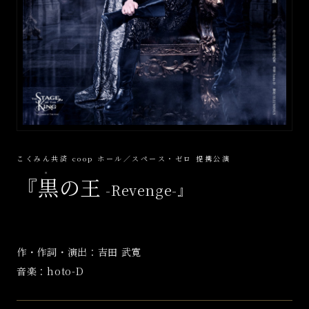
こくみん共済 coop ホール／スペース・ゼロ 提携公演
『黒の王
-Revenge-』
作・作詞・演出：吉田 武寛
音楽：hoto-D