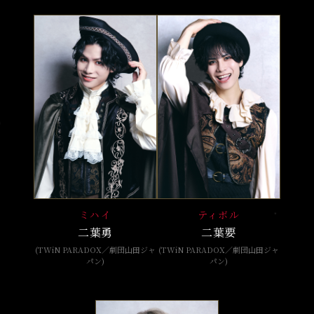
ミハイ
ティボル
二葉勇
二葉要
(
TWiN PARADOX／劇団山田ジャ
(
TWiN PARADOX／劇団山田ジャ
パン
)
パン
)