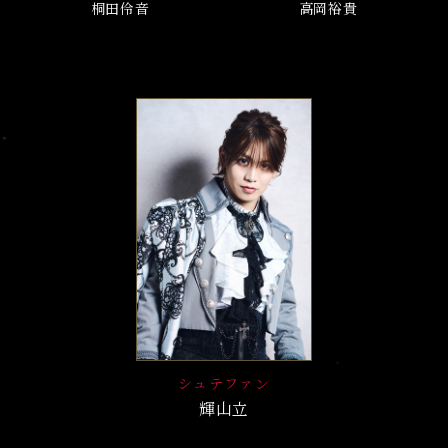
桐田伶音
高岡裕貴
シュテファン
輝山立